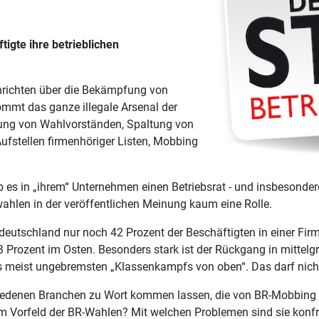
igte ihre betrieblichen
richten über die Bekämpfung von
ommt das ganze illegale Arsenal der
ung von Wahlvorständen, Spaltung von
Aufstellen firmenhöriger Listen, Mobbing
b es in „ihrem“ Unternehmen einen Betriebsrat - und insbesonder
wahlen in der veröffentlichen Meinung kaum eine Rolle.
eutschland nur noch 42 Prozent der Beschäftigten in einer Firma
 Prozent im Osten. Besonders stark ist der Rückgang in mittelgr
ines meist ungebremsten „Klassenkampfs von oben“. Das darf ni
schiedenen Branchen zu Wort kommen lassen, die von BR-Mobbing
 im Vorfeld der BR-Wahlen? Mit welchen Problemen sind sie konfr