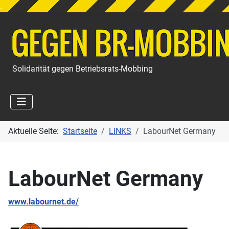
.
Solidarität gegen Betriebsrats-Mobbing
Aktuelle Seite:
Startseite
LINKS
LabourNet Germany
LabourNet Germany
www.labournet.de/